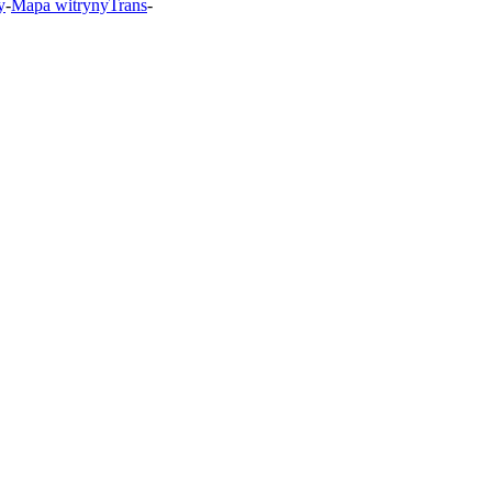
y
-
Mapa witrynyTrans
-