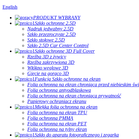
English
PRODUKT WYBRANY
Szkło ochronne 2.5D
Nadruk jedwabny 2.5D
Szkło przezroczyste 2.5D
Szkło stołowe 2.5D
Szkło 2.5D Car Center Control
Szkło ochronne 3D Full Cover
Rzeźba 3D z żywicy
Rzeźba zakrzywiona 3D
Włókno węglowe 3D
Gięcie na gorąco 3D
Funkcja Szkło ochronne na ekran
Folia ochronna na ekran chroniąca przed niebieskim św
Folia ochronna antyodblaskowa
Folia ochronna na ekran chroniąca prywatność
Papierowy ochraniacz ekranu
Miękka folia ochronna na ekran
Folia ochronna na ekran TPU
Folia ochronna PMMA
Folia ochronna na ekran PET
Folia ochronna na tylny ekran
Szkło do aparatu fotograficznego i zegarka