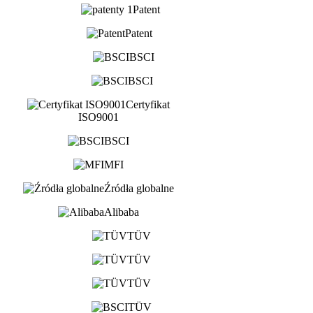
Patent
Patent
BSCI
BSCI
Certyfikat
ISO9001
BSCI
MFI
Źródła globalne
Alibaba
TÜV
TÜV
TÜV
TÜV